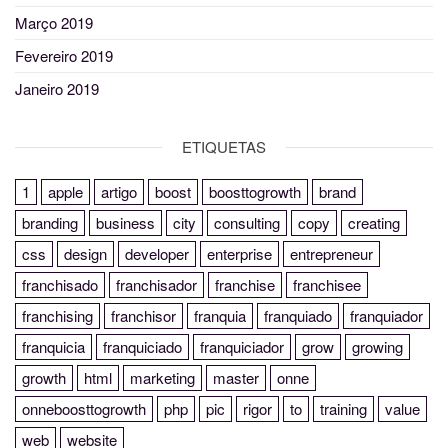
Março 2019
Fevereiro 2019
Janeiro 2019
ETIQUETAS
1
apple
artigo
boost
boosttogrowth
brand
branding
business
city
consulting
copy
creating
css
design
developer
enterprise
entrepreneur
franchisado
franchisador
franchise
franchisee
franchising
franchisor
franquia
franquiado
franquiador
franquicia
franquiciado
franquiciador
grow
growing
growth
html
marketing
master
onne
onneboosttogrowth
php
pic
rigor
to
training
value
web
website