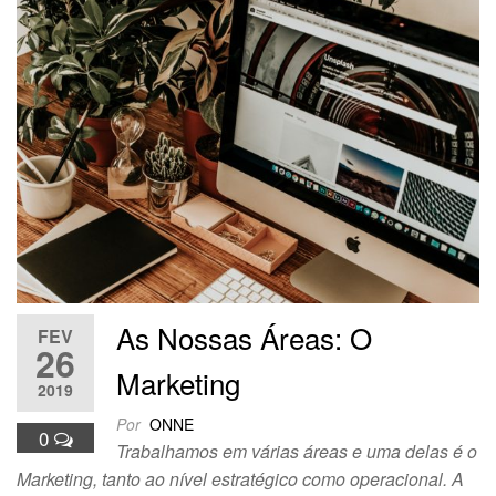
As Nossas Áreas: O
FEV
26
Marketing
2019
Por
ONNE
0
Trabalhamos em várias áreas e uma delas é o
Marketing, tanto ao nível estratégico como operacional. A