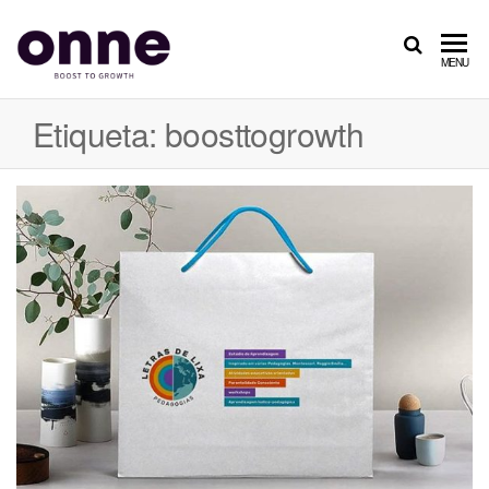
ONNE
Boost
MENU
to
Growth
Etiqueta: boosttogrowth