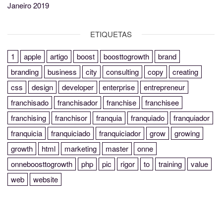
Janeiro 2019
ETIQUETAS
1
apple
artigo
boost
boosttogrowth
brand
branding
business
city
consulting
copy
creating
css
design
developer
enterprise
entrepreneur
franchisado
franchisador
franchise
franchisee
franchising
franchisor
franquia
franquiado
franquiador
franquicia
franquiciado
franquiciador
grow
growing
growth
html
marketing
master
onne
onneboosttogrowth
php
pic
rigor
to
training
value
web
website