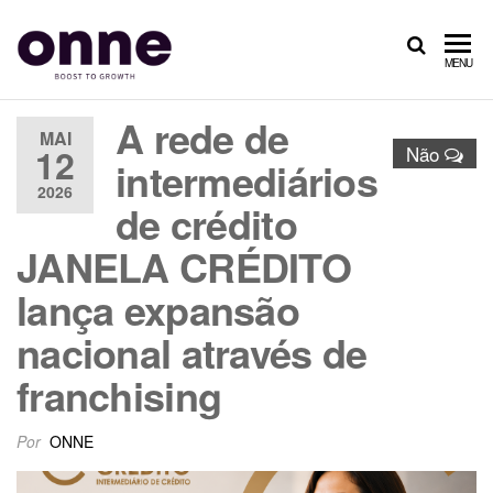
ONNE
Boost
MENU
to
Growth
A rede de
MAI
12
Não
intermediários
2026
de crédito
JANELA CRÉDITO
lança expansão
nacional através de
franchising
Por
ONNE