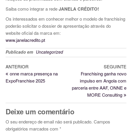
Saiba como integrar a rede
JANELA CRÉDITO!
Os interessados em conhecer melhor o modelo de franchising
poderão solicitar o dossier de apresentação através do
website oficial da marca em:
www.janelacredito.pt
Publicado em
Uncategorized
Artigo anterior
ANTERIOR
SEGUINTE
Ar
Navegação de artigos
onne marca presença na
Franchising ganha novo
ExpoFranchise 2025
impulso em Angola com
parceria entre AAF, ONNE e
MORE Consulting
Deixe um comentário
O seu endereço de email não será publicado.
Campos
obrigatórios marcados com
*