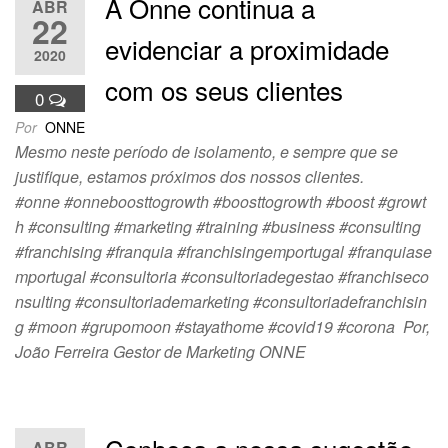
A Onne continua a
ABR
22
evidenciar a proximidade
2020
com os seus clientes
0
Por
ONNE
Mesmo neste período de isolamento, e sempre que se
justifique, estamos próximos dos nossos clientes.
#onne #onneboosttogrowth #boosttogrowth #boost #growt
h #consulting #marketing #training #business #consulting
#franchising #franquia #franchisingemportugal #franquiase
mportugal #consultoria #consultoriadegestao #franchiseco
nsulting #consultoriademarketing #consultoriadefranchisin
g #moon #grupomoon #stayathome #covid19 #corona Por,
João Ferreira Gestor de Marketing ONNE
ABR