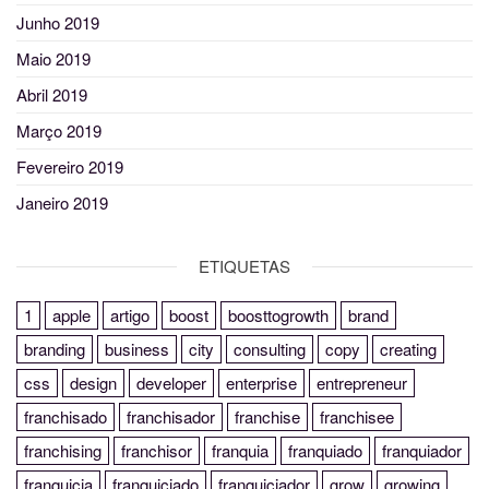
Junho 2019
Maio 2019
Abril 2019
Março 2019
Fevereiro 2019
Janeiro 2019
ETIQUETAS
1
apple
artigo
boost
boosttogrowth
brand
branding
business
city
consulting
copy
creating
css
design
developer
enterprise
entrepreneur
franchisado
franchisador
franchise
franchisee
franchising
franchisor
franquia
franquiado
franquiador
franquicia
franquiciado
franquiciador
grow
growing