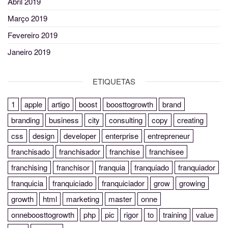
Abril 2019
Março 2019
Fevereiro 2019
Janeiro 2019
ETIQUETAS
1
apple
artigo
boost
boosttogrowth
brand
branding
business
city
consulting
copy
creating
css
design
developer
enterprise
entrepreneur
franchisado
franchisador
franchise
franchisee
franchising
franchisor
franquia
franquiado
franquiador
franquicia
franquiciado
franquiciador
grow
growing
growth
html
marketing
master
onne
onneboosttogrowth
php
pic
rigor
to
training
value