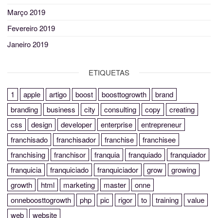
Março 2019
Fevereiro 2019
Janeiro 2019
ETIQUETAS
1
apple
artigo
boost
boosttogrowth
brand
branding
business
city
consulting
copy
creating
css
design
developer
enterprise
entrepreneur
franchisado
franchisador
franchise
franchisee
franchising
franchisor
franquia
franquiado
franquiador
franquicia
franquiciado
franquiciador
grow
growing
growth
html
marketing
master
onne
onneboosttogrowth
php
pic
rigor
to
training
value
web
website