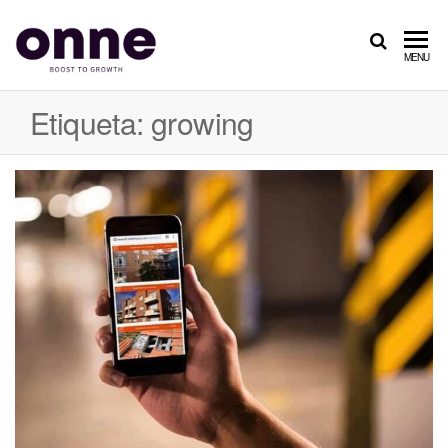
ONNE
Boost
MENU
to
Growth
Etiqueta: growing