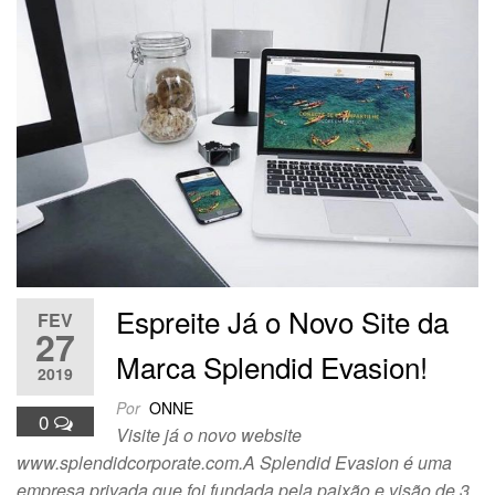
Espreite Já o Novo Site da
FEV
27
Marca Splendid Evasion!
2019
Por
ONNE
0
Visite já o novo website
www.splendidcorporate.com.A Splendid Evasion é uma
empresa privada que foi fundada pela paixão e visão de 3