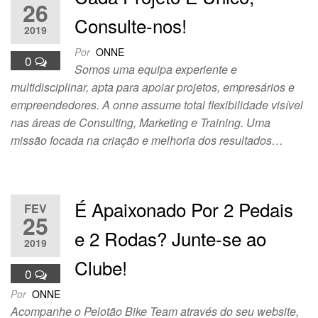
26
Consulte-nos!
2019
Por
ONNE
0
Somos uma equipa experiente e
multidisciplinar, apta para apoiar projetos, empresários e
empreendedores. A onne assume total flexibilidade visível
nas áreas de Consulting, Marketing e Training. Uma
missão focada na criação e melhoria dos resultados…
É Apaixonado Por 2 Pedais
FEV
25
e 2 Rodas? Junte-se ao
2019
Clube!
0
Por
ONNE
Acompanhe o Pelotão Bike Team através do seu website,